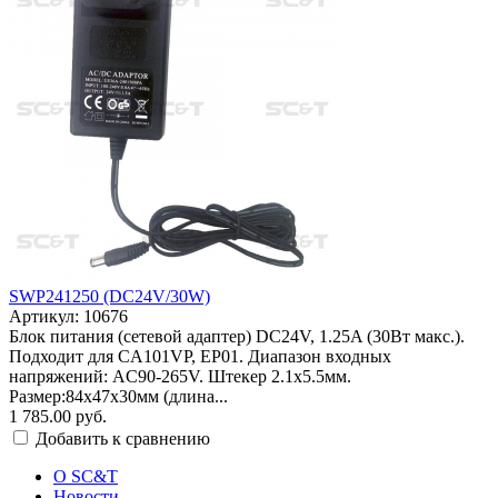
SWP241250 (DC24V/30W)
Артикул: 10676
Блок питания (сетевой адаптер) DC24V, 1.25A (30Вт макс.).
Подходит для CA101VP, EP01. Диапазон входных
напряжений: AC90-265V. Штекер 2.1x5.5мм.
Размер:84x47x30мм (длина...
1 785.00 руб.
Добавить к сравнению
О SC&T
Новости