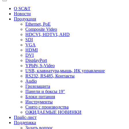
О SC&T
Новости
Продукция
Ethernet, PoE
Composite Video
HDCVI, HDTVI, AHD
SDI
VGA
HDMI
DVI
DisplayPort
YPbPr, S-Video
USB, клавиатура,мышь, ИК управление
RS232, RS485, Контакты
Audio
Грозозащита
Панели и боксы 19"
Блоки питания
Инструменты
Снято с производства
ОЖИДАЕМЫЕ НОВИНКИ
Прайс-лист
Поддержка
Задать вопрос