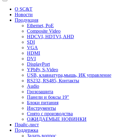
О SC&T
Новости
Продукция
Ethernet, PoE
Composite Video
HDCVI, HDTVI, AHD
SDI
VGA
HDMI
DVI
DisplayPort
YPbPr, S-Video
USB, клавиатура,мышь, ИК управление
RS232, RS485, Контакты
Audio
Грозозащита
Панели и боксы 19"
Блоки питания
Инструменты
Снято с производства
ОЖИДАЕМЫЕ НОВИНКИ
Прайс-лист
Поддержка
Задать вопрос