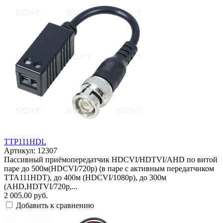
TTP111HDL
Артикул: 12307
Пассивный приёмопередатчик HDCVI/HDTVI/AHD по витой
паре до 500м(HDCVI/720p) (в паре с активным передатчиком
TTA111HDT), до 400м (HDCVI/1080р), до 300м
(AHD,HDTVI/720p,...
2 005.00 руб.
Добавить к сравнению