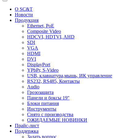
О SC&T
Новости
Продукция
Ethernet, PoE
Composite Video
HDCVI, HDTVI, AHD
SDI
VGA
HDMI
DVI
DisplayPort
YPbPr, S-Video
USB, клавиатура,мышь, ИК управление
RS232, RS485, Контакты
Audio
Грозозащита
Панели и боксы 19"
Блоки питания
Инструменты
Снято с производства
ОЖИДАЕМЫЕ НОВИНКИ
Прайс-лист
Поддержка
Задать вопрос