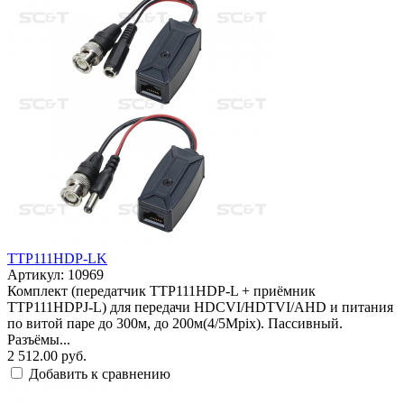
TTP111HDP-LK
Артикул: 10969
Комплект (передатчик TTP111HDP-L + приёмник
TTP111HDPJ-L) для передачи HDCVI/HDTVI/AHD и питания
по витой паре до 300м, до 200м(4/5Mpix). Пассивный.
Разъёмы...
2 512.00 руб.
Добавить к сравнению