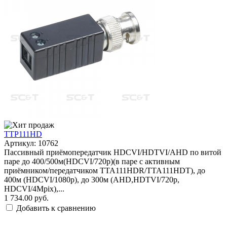
TTP111HD
Артикул: 10762
Пассивный приёмопередатчик HDCVI/HDTVI/AHD по витой
паре до 400/500м(HDCVI/720p)(в паре с активным
приёмником/передатчиком TTA111HDR/TTA111HDT), до
400м (HDCVI/1080р), до 300м (AHD,HDTVI/720p,
HDCVI/4Mpix),...
1 734.00 руб.
Добавить к сравнению