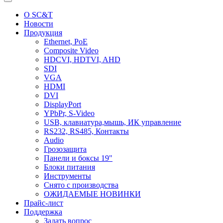
О SC&T
Новости
Продукция
Ethernet, PoE
Composite Video
HDCVI, HDTVI, AHD
SDI
VGA
HDMI
DVI
DisplayPort
YPbPr, S-Video
USB, клавиатура,мышь, ИК управление
RS232, RS485, Контакты
Audio
Грозозащита
Панели и боксы 19"
Блоки питания
Инструменты
Снято с производства
ОЖИДАЕМЫЕ НОВИНКИ
Прайс-лист
Поддержка
Задать вопрос