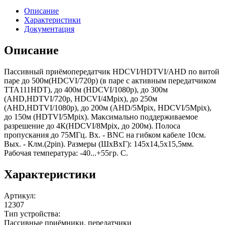
Описание
Характеристики
Документация
Описание
Пассивный приёмопередатчик HDCVI/HDTVI/AHD по витой
паре до 500м(HDCVI/720p) (в паре с активным передатчиком
TTA111HDT), до 400м (HDCVI/1080р), до 300м
(AHD,HDTVI/720p, HDCVI/4Mpix), до 250м
(AHD,HDTVI/1080p), до 200м (AHD/5Mpix, HDCVI/5Mpix),
до 150м (HDTVI/5Mpix). Максимально поддерживаемое
разрешение до 4К(HDCVI/8Mpix, до 200м). Полоса
пропускания до 75МГц. Вх. - BNC на гибком кабеле 10см.
Вых. - Клм.(2pin). Размеры (ШxВxГ): 145х14,5х15,5мм.
Рабочая температура: -40...+55гр. С.
Характеристики
Артикул
:
12307
Тип устройства
:
Пассивные приёмники, передатчики