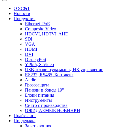
О SC&T
Новости
Продукция
Ethernet, PoE
Composite Video
HDCVI, HDTVI, AHD
SDI
VGA
HDMI
DVI
DisplayPort
YPbPr, S-Video
USB, клавиатура,мышь, ИК управление
RS232, RS485, Контакты
Audio
Грозозащита
Панели и боксы 19"
Блоки питания
Инструменты
Снято с производства
ОЖИДАЕМЫЕ НОВИНКИ
Прайс-лист
Поддержка
Задать вопрос