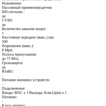
Назначение
:
Пассивный приемопередатчик
HD-сигналы
:
да
CVBS
:
да
Количество каналов видео
:
1
Расстояние передачи (макс.) (м)
:
500
Разрешение (макс.)
:
8 Mpix
Полоса пропускания
:
до 75 Мгц
Грозозащита
:
да
RS485
:
-
Питание внешних устройств
:
-
Подключение
:
Входы: BNC x 1 Выходы: Клм.(2pin) х 1
Питание
:
-
Класс защиты
: