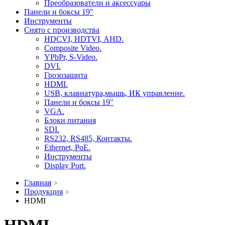
Преобразователи и аксессуары
Панели и боксы 19"
Инструменты
Снято с производства
HDCVI, HDTVI, AHD.
Composite Video.
YPbPr, S-Video.
DVI.
Грозозащита
HDMI.
USB, клавиатура,мышь, ИК управление.
Панели и боксы 19"
VGA.
Блоки питания
SDI.
RS232, RS485, Контакты.
Ethernet, PoE.
Инструменты
Display Port.
Главная
Продукция
HDMI