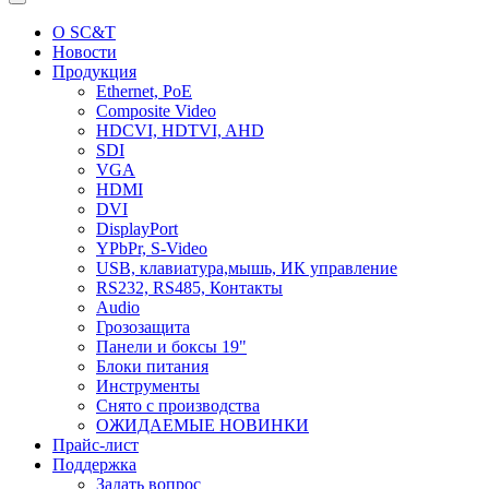
О SC&T
Новости
Продукция
Ethernet, PoE
Composite Video
HDCVI, HDTVI, AHD
SDI
VGA
HDMI
DVI
DisplayPort
YPbPr, S-Video
USB, клавиатура,мышь, ИК управление
RS232, RS485, Контакты
Audio
Грозозащита
Панели и боксы 19"
Блоки питания
Инструменты
Снято с производства
ОЖИДАЕМЫЕ НОВИНКИ
Прайс-лист
Поддержка
Задать вопрос