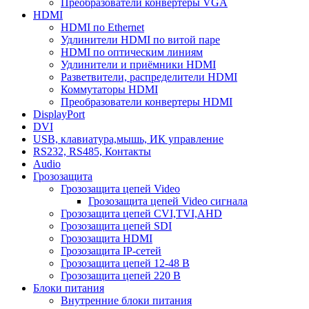
Преобразователи конвертеры VGA
HDMI
HDMI по Ethernet
Удлинители HDMI по витой паре
HDMI по оптическим линиям
Удлинители и приёмники HDMI
Разветвители, распределители HDMI
Коммутаторы HDMI
Преобразователи конвертеры HDMI
DisplayPort
DVI
USB, клавиатура,мышь, ИК управление
RS232, RS485, Контакты
Audio
Грозозащита
Грозозащита цепей Video
Грозозащита цепей Video сигнала
Грозозащита цепей CVI,TVI,AHD
Грозозащита цепей SDI
Грозозащита HDMI
Грозозащита IP-сетей
Грозозащита цепей 12-48 В
Грозозащита цепей 220 В
Блоки питания
Внутренние блоки питания