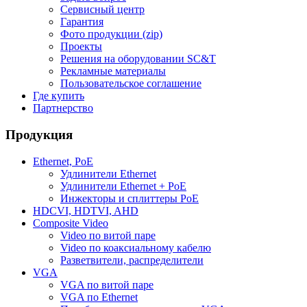
Сервисный центр
Гарантия
Фото продукции (zip)
Проекты
Решения на оборудовании SC&T
Рекламные материалы
Пользовательское соглашение
Где купить
Партнерство
Продукция
Ethernet, PoE
Удлинители Ethernet
Удлинители Ethernet + PoE
Инжекторы и сплиттеры PoE
HDCVI, HDTVI, AHD
Composite Video
Video по витой паре
Video по коаксиальному кабелю
Разветвители, распределители
VGA
VGA по витой паре
VGA по Ethernet