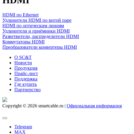
HDMI
HDMI по Ethernet
Удлинители HDMI по витой паре
HDMI по оптическим линиям
Удлинители и приёмники HDMI
Разветвители, распределители HDMI
Коммутаторы HDMI
Преобразователи конвертеры HDMI
О SC&T
Новости
Продукция
Прайс-лист
Поддержка
Где купить
Партнерство
Copyright © 2026 smartcable.ru |
Официальная информация
Telegram
MAX