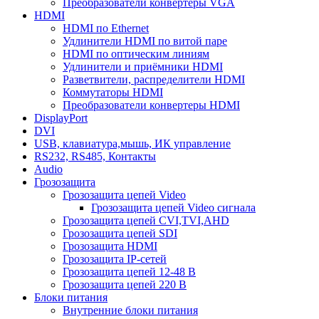
Преобразователи конвертеры VGA
HDMI
HDMI по Ethernet
Удлинители HDMI по витой паре
HDMI по оптическим линиям
Удлинители и приёмники HDMI
Разветвители, распределители HDMI
Коммутаторы HDMI
Преобразователи конвертеры HDMI
DisplayPort
DVI
USB, клавиатура,мышь, ИК управление
RS232, RS485, Контакты
Audio
Грозозащита
Грозозащита цепей Video
Грозозащита цепей Video сигнала
Грозозащита цепей CVI,TVI,AHD
Грозозащита цепей SDI
Грозозащита HDMI
Грозозащита IP-сетей
Грозозащита цепей 12-48 В
Грозозащита цепей 220 В
Блоки питания
Внутренние блоки питания