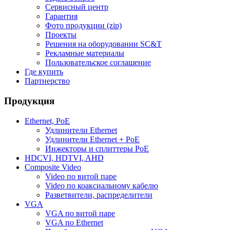
Сервисный центр
Гарантия
Фото продукции (zip)
Проекты
Решения на оборудовании SC&T
Рекламные материалы
Пользовательское соглашение
Где купить
Партнерство
Продукция
Ethernet, PoE
Удлинители Ethernet
Удлинители Ethernet + PoE
Инжекторы и сплиттеры PoE
HDCVI, HDTVI, AHD
Composite Video
Video по витой паре
Video по коаксиальному кабелю
Разветвители, распределители
VGA
VGA по витой паре
VGA по Ethernet