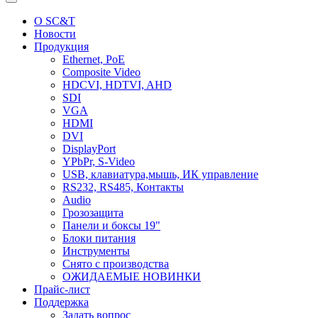
О SC&T
Новости
Продукция
Ethernet, PoE
Composite Video
HDCVI, HDTVI, AHD
SDI
VGA
HDMI
DVI
DisplayPort
YPbPr, S-Video
USB, клавиатура,мышь, ИК управление
RS232, RS485, Контакты
Audio
Грозозащита
Панели и боксы 19"
Блоки питания
Инструменты
Снято с производства
ОЖИДАЕМЫЕ НОВИНКИ
Прайс-лист
Поддержка
Задать вопрос