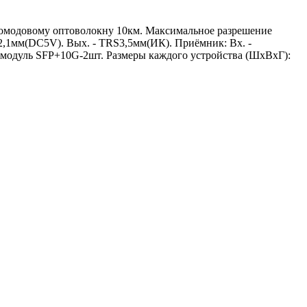
номодовому оптоволокну 10км. Максимальное разрешение
2,1мм(DC5V). Вых. - TRS3,5мм(ИК). Приёмник: Вх. -
модуль SFP+10G-2шт. Размеры каждого устройства (ШxВxГ):