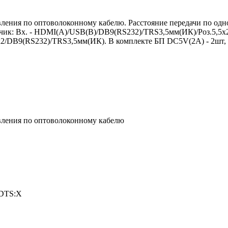
ления по оптоволоконному кабелю. Расстояние передачи по од
тчик: Вх. - HDMI(A)/USB(B)/DB9(RS232)/TRS3,5мм(ИК)/Роз.5,5х
2/DB9(RS232)/TRS3,5мм(ИК). В комплекте БП DC5V(2А) - 2шт, 
вления по оптоволоконному кабелю
 DTS:X