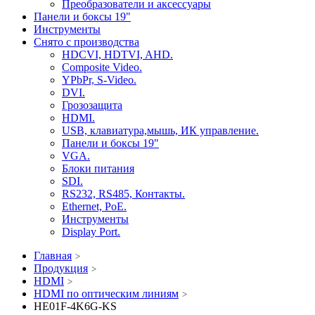
Преобразователи и аксессуары
Панели и боксы 19"
Инструменты
Снято с производства
HDCVI, HDTVI, AHD.
Composite Video.
YPbPr, S-Video.
DVI.
Грозозащита
HDMI.
USB, клавиатура,мышь, ИК управление.
Панели и боксы 19"
VGA.
Блоки питания
SDI.
RS232, RS485, Контакты.
Ethernet, PoE.
Инструменты
Display Port.
Главная
Продукция
HDMI
HDMI по оптическим линиям
HE01F-4K6G-KS