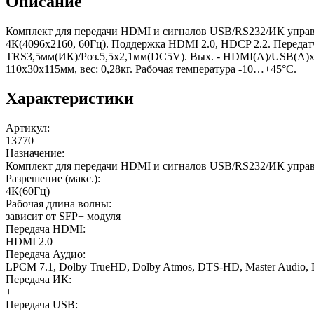
Описание
Комплект для передачи HDMI и сигналов USB/RS232/ИК управ
4К(4096х2160, 60Гц). Поддержка HDMI 2.0, HDCP 2.2. Переда
TRS3,5мм(ИК)/Роз.5,5x2,1мм(DC5V). Вых. - HDMI(A)/USB(A)x
110x30x115мм, вес: 0,28кг. Рабочая температура -10…+45°С.
Характеристики
Артикул
:
13770
Назначение
:
Комплект для передачи HDMI и сигналов USB/RS232/ИК упра
Разрешение (макс.)
:
4К(60Гц)
Рабочая длина волны
:
зависит от SFP+ модуля
Передача HDMI
:
HDMI 2.0
Передача Аудио
:
LPCM 7.1, Dolby TrueHD, Dolby Atmos, DTS-HD, Master Audio,
Передача ИК
:
+
Передача USB
: