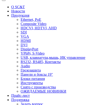
О SC&T
Новости
Продукция
Ethernet, PoE
Composite Video
HDCVI, HDTVI, AHD
SDI
VGA
HDMI
DVI
DisplayPort
YPbPr, S-Video
USB, клавиатура,мышь, ИК управление
RS232, RS485, Контакты
Audio
Грозозащита
Панели и боксы 19"
Блоки питания
Инструменты
Снято с производства
ОЖИДАЕМЫЕ НОВИНКИ
Прайс-лист
Поддержка
Задать вопрос