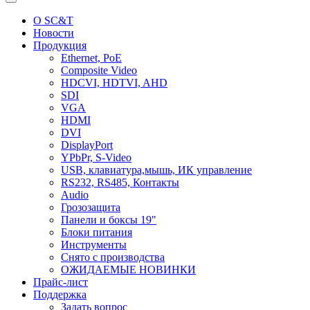
О SC&T
Новости
Продукция
Ethernet, PoE
Composite Video
HDCVI, HDTVI, AHD
SDI
VGA
HDMI
DVI
DisplayPort
YPbPr, S-Video
USB, клавиатура,мышь, ИК управление
RS232, RS485, Контакты
Audio
Грозозащита
Панели и боксы 19"
Блоки питания
Инструменты
Снято с производства
ОЖИДАЕМЫЕ НОВИНКИ
Прайс-лист
Поддержка
Задать вопрос