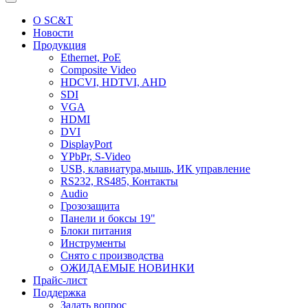
О SC&T
Новости
Продукция
Ethernet, PoE
Composite Video
HDCVI, HDTVI, AHD
SDI
VGA
HDMI
DVI
DisplayPort
YPbPr, S-Video
USB, клавиатура,мышь, ИК управление
RS232, RS485, Контакты
Audio
Грозозащита
Панели и боксы 19"
Блоки питания
Инструменты
Снято с производства
ОЖИДАЕМЫЕ НОВИНКИ
Прайс-лист
Поддержка
Задать вопрос