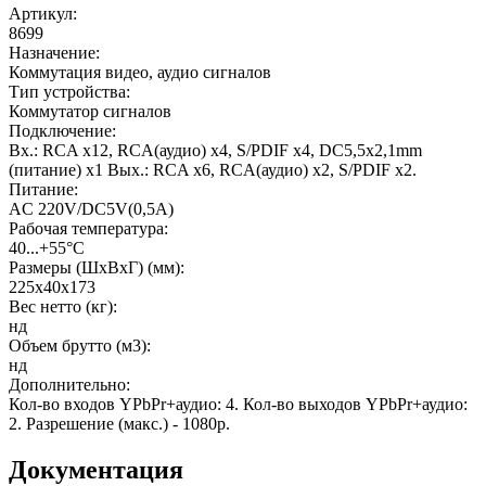
Артикул
:
8699
Назначение
:
Коммутация видео, аудио сигналов
Тип устройства
:
Коммутатор сигналов
Подключение
:
Вх.: RCA х12, RCA(аудио) x4, S/PDIF x4, DC5,5x2,1mm
(питание) x1 Вых.: RCA х6, RCA(аудио) x2, S/PDIF x2.
Питание
:
AC 220V/DC5V(0,5A)
Рабочая температура
:
­40...+55°С
Размеры (ШхВхГ) (мм)
:
225х40х173
Вес нетто (кг)
:
нд
Объем брутто (м3)
:
нд
Дополнительно
:
Кол-во входов YPbPr+аудио: 4. Кол-во выходов YPbPr+аудио:
2. Разрешение (макс.) - 1080p.
Документация