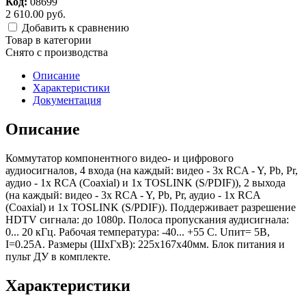
Код:
08699
2 610.00 руб.
Добавить к сравнению
Товар в категории
Снято c производства
Описание
Характеристики
Документация
Описание
Коммутатор компонентного видео- и цифрового
аудиосигналов, 4 входа (на каждый: видео - 3х RCA - Y, Pb, Pr,
аудио - 1х RCA (Coaxial) и 1х TOSLINK (S/PDIF)), 2 выхода
(на каждый: видео - 3х RCA - Y, Pb, Pr, аудио - 1х RCA
(Coaxial) и 1х TOSLINK (S/PDIF)). Поддерживает разрешение
HDTV сигнала: до 1080p. Полоса пропускания аудисигнала:
0... 20 кГц. Рабочая температура: -40... +55 С. Uпит= 5В,
I=0.25А. Размеры (ШхГхВ): 225х167х40мм. Блок питания и
пульт ДУ в комплекте.
Характеристики