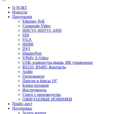
О SC&T
Новости
Продукция
Ethernet, PoE
Composite Video
HDCVI, HDTVI, AHD
SDI
VGA
HDMI
DVI
DisplayPort
YPbPr, S-Video
USB, клавиатура,мышь, ИК управление
RS232, RS485, Контакты
Audio
Грозозащита
Панели и боксы 19"
Блоки питания
Инструменты
Снято с производства
ОЖИДАЕМЫЕ НОВИНКИ
Прайс-лист
Поддержка
Задать вопрос