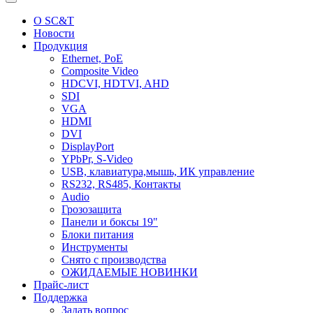
О SC&T
Новости
Продукция
Ethernet, PoE
Composite Video
HDCVI, HDTVI, AHD
SDI
VGA
HDMI
DVI
DisplayPort
YPbPr, S-Video
USB, клавиатура,мышь, ИК управление
RS232, RS485, Контакты
Audio
Грозозащита
Панели и боксы 19"
Блоки питания
Инструменты
Снято с производства
ОЖИДАЕМЫЕ НОВИНКИ
Прайс-лист
Поддержка
Задать вопрос