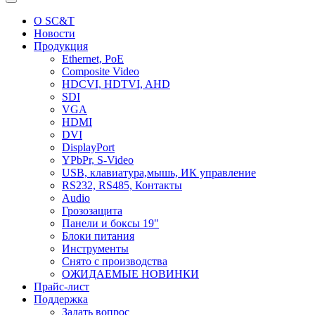
О SC&T
Новости
Продукция
Ethernet, PoE
Composite Video
HDCVI, HDTVI, AHD
SDI
VGA
HDMI
DVI
DisplayPort
YPbPr, S-Video
USB, клавиатура,мышь, ИК управление
RS232, RS485, Контакты
Audio
Грозозащита
Панели и боксы 19"
Блоки питания
Инструменты
Снято с производства
ОЖИДАЕМЫЕ НОВИНКИ
Прайс-лист
Поддержка
Задать вопрос