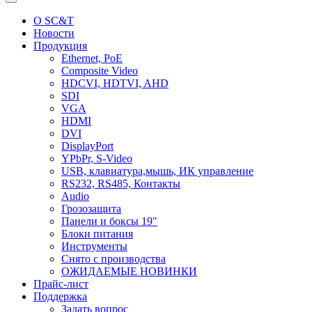
О SC&T
Новости
Продукция
Ethernet, PoE
Composite Video
HDCVI, HDTVI, AHD
SDI
VGA
HDMI
DVI
DisplayPort
YPbPr, S-Video
USB, клавиатура,мышь, ИК управление
RS232, RS485, Контакты
Audio
Грозозащита
Панели и боксы 19"
Блоки питания
Инструменты
Снято с производства
ОЖИДАЕМЫЕ НОВИНКИ
Прайс-лист
Поддержка
Задать вопрос