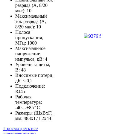
разряда (А, 8/20
мкс): 10
Максимальный
ток разряда (А,
8/20 мкс): 10
Полоса
пропускания,
МГц: 1000
Максимальное
напряжение
импульса, кВ: 4
Уровень защиты,
В: 48
Вносимые потери,
дБ: < 0,2
Подключение:
RJ45
Рабочая
температура:
-40…+85° C
Размеры (ШхВхГ),
мм: 483x171.2x44
Просмотреть все
характеристики.
..