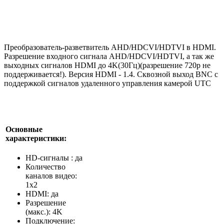
Преобразователь-разветвитель AHD/HDCVI/HDTVI в HDMI.
Разрешение входного сигнала AHD/HDCVI/HDTVI, а так же
выходных сигналов HDMI до 4K(30Гц)(разрешение 720р не
поддерживается!). Версия HDMI - 1.4. Сквозной выход BNC с
поддержкой сигналов удаленного управления камерой UTC
Основные
характеристики:
HD-сигналы : да
Количество
каналов видео:
1х2
HDMI: да
Разрешение
(макс.): 4K
Подключение: