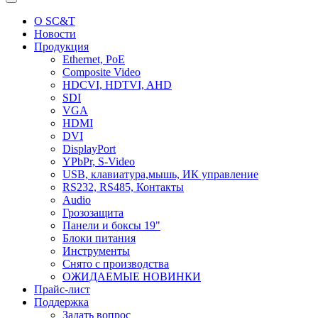
О SC&T
Новости
Продукция
Ethernet, PoE
Composite Video
HDCVI, HDTVI, AHD
SDI
VGA
HDMI
DVI
DisplayPort
YPbPr, S-Video
USB, клавиатура,мышь, ИК управление
RS232, RS485, Контакты
Audio
Грозозащита
Панели и боксы 19"
Блоки питания
Инструменты
Снято с производства
ОЖИДАЕМЫЕ НОВИНКИ
Прайс-лист
Поддержка
Задать вопрос