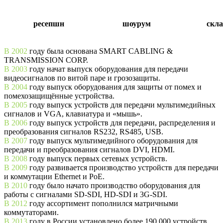
ресепшн
шоурум
скла
В 2002
году была основана SMART CABLING &
TRANSMISSION CORP.
В 2003
году начат выпуск оборудования для передачи
видеосигналов по витой паре и грозозащиты.
В 2004
году выпуск оборудования для защиты от помех и
помехозащищённые устройства.
В 2005
году выпуск устройств для передачи мультимедийных
сигналов и VGA, клавиатура и «мышь».
В 2006
году выпуск устройств для передачи, распределения и
преобразования сигналов RS232, RS485, USB.
В 2007
году выпуск мультимедийного оборудования для
передачи и преобразования сигналов DVI, HDMI.
В 2008
году выпуск первых сетевых устройств.
В 2009
году развивается производство устройств для передачи
и коммутации Ethernet и PoE.
В 2010
году было начато производство оборудования для
работы с сигналами SD-SDI, HD-SDI и 3G-SDI.
В 2012
году ассортимент пополнился матричными
коммутаторами.
В 2013
году в России установлено более 190 000 устройств