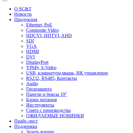
О SC&T
Новости
Продукция
Ethernet, PoE
Composite Video
HDCVI, HDTVI, AHD
SDI
VGA
HDMI
DVI
DisplayPort
YPbPr, S-Video
USB, клавиатура,мышь, ИК управление
RS232, RS485, Контакты
Audio
Грозозащита
Панели и боксы 19"
Блоки питания
Инструменты
Снято с производства
ОЖИДАЕМЫЕ НОВИНКИ
Прайс-лист
Поддержка
Задать вопрос