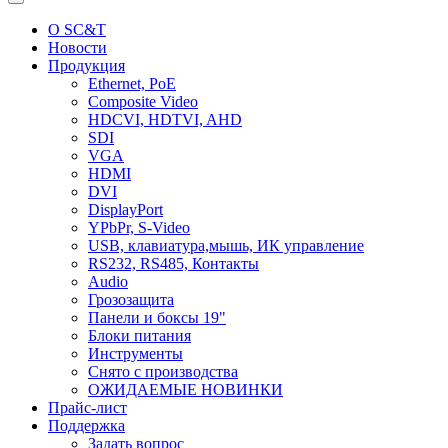
О SC&T
Новости
Продукция
Ethernet, PoE
Composite Video
HDCVI, HDTVI, AHD
SDI
VGA
HDMI
DVI
DisplayPort
YPbPr, S-Video
USB, клавиатура,мышь, ИК управление
RS232, RS485, Контакты
Audio
Грозозащита
Панели и боксы 19"
Блоки питания
Инструменты
Снято с производства
ОЖИДАЕМЫЕ НОВИНКИ
Прайс-лист
Поддержка
Задать вопрос