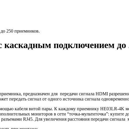
до 250 приемников.
 каскадным подключением до 
 приемника, предназначен для передачи сигнала HDMI разрешени
жет передать сигнал от одного источника сигнала одновременно
мощью кабеля витой пары. К каждому приемнику HE03LR-4K мо
дополнительных мониторов в сети “точка-мультиточка”: купите 
азъемами RJ45. Для увеличения расстояния передачи сигнала 
юдать при монтаже: