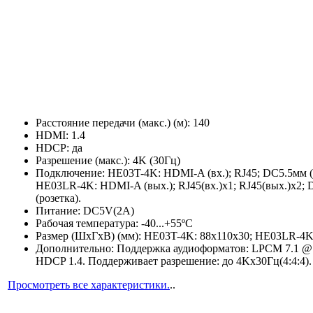
Расстояние передачи (макс.) (м): 140
HDMI: 1.4
HDCP: да
Разрешение (макс.): 4K (30Гц)
Подключение: HE03T-4K: HDMI-A (вх.); RJ45; DC5.5мм (
HE03LR-4K: HDMI-A (вых.); RJ45(вх.)х1; RJ45(вых.)х2;
(розетка).
Питание: DC5V(2A)
Рабочая температура: -40...+55ºC
Размер (ШхГхВ) (мм): HE03T-4K: 88x110x30; HE03LR-4K
Дополнительно: Поддержка аудиоформатов: LPCM 7.1 @
HDCP 1.4. Поддерживает разрешение: до 4Kх30Гц(4:4:4).
Просмотреть все характеристики.
..