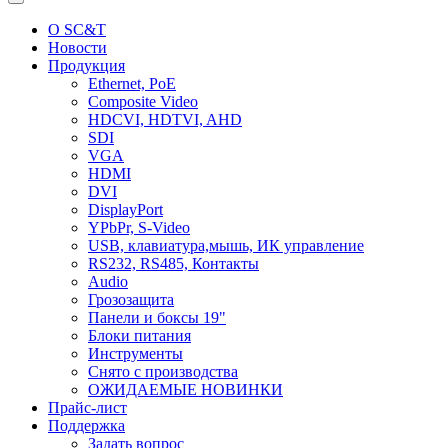
О SC&T
Новости
Продукция
Ethernet, PoE
Composite Video
HDCVI, HDTVI, AHD
SDI
VGA
HDMI
DVI
DisplayPort
YPbPr, S-Video
USB, клавиатура,мышь, ИК управление
RS232, RS485, Контакты
Audio
Грозозащита
Панели и боксы 19"
Блоки питания
Инструменты
Снято с производства
ОЖИДАЕМЫЕ НОВИНКИ
Прайс-лист
Поддержка
Задать вопрос