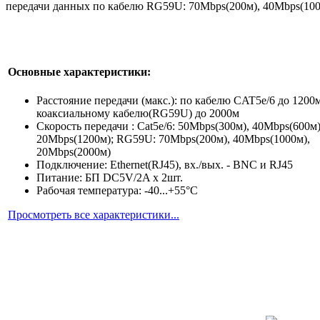
передачи данных по кабелю RG59U: 70Mbps(200м), 40Mbps(1000
Основные характеристики:
Расстояние передачи (макс.): по кабелю CAT5e/6 до 1200м
коаксиальному кабелю(RG59U) до 2000м
Скорость передачи : Cat5e/6: 50Mbps(300м), 40Mbps(600м)
20Mbps(1200м); RG59U: 70Mbps(200м), 40Mbps(1000м),
20Mbps(2000м)
Подключение: Ethernet(RJ45), вх./вых. - BNC и RJ45
Питание: БП DC5V/2A x 2шт.
Рабочая температура: -40...+55°С
Просмотреть все характеристики...