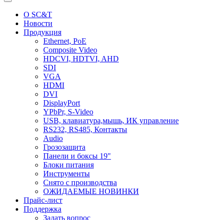
О SC&T
Новости
Продукция
Ethernet, PoE
Composite Video
HDCVI, HDTVI, AHD
SDI
VGA
HDMI
DVI
DisplayPort
YPbPr, S-Video
USB, клавиатура,мышь, ИК управление
RS232, RS485, Контакты
Audio
Грозозащита
Панели и боксы 19"
Блоки питания
Инструменты
Снято с производства
ОЖИДАЕМЫЕ НОВИНКИ
Прайс-лист
Поддержка
Задать вопрос