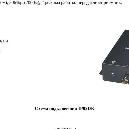
м), 20Mbps(2000м), 2 режима работы: передатчик/приемник.
, по
,
Схема подключения
IP02DK