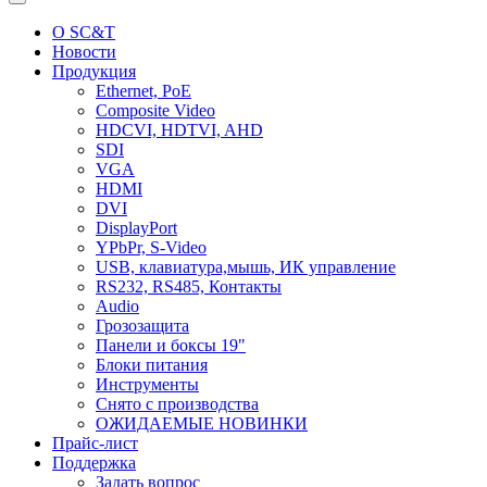
О SC&T
Новости
Продукция
Ethernet, PoE
Composite Video
HDCVI, HDTVI, AHD
SDI
VGA
HDMI
DVI
DisplayPort
YPbPr, S-Video
USB, клавиатура,мышь, ИК управление
RS232, RS485, Контакты
Audio
Грозозащита
Панели и боксы 19"
Блоки питания
Инструменты
Снято с производства
ОЖИДАЕМЫЕ НОВИНКИ
Прайс-лист
Поддержка
Задать вопрос