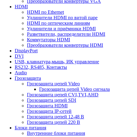
Преобразователи конвертеры VGA
HDMI
HDMI по Ethernet
Удлинители HDMI по витой паре
HDMI по оптическим линиям
Удлинители и приёмники HDMI
Разветвители, распределители HDMI
Коммутаторы HDMI
Преобразователи конвертеры HDMI
DisplayPort
DVI
USB, клавиатура,мышь, ИК управление
RS232, RS485, Контакты
Audio
Грозозащита
Грозозащита цепей Video
Грозозащита цепей Video сигнала
Грозозащита цепей CVI,TVI,AHD
Грозозащита цепей SDI
Грозозащита HDMI
Грозозащита IP-сетей
Грозозащита цепей 12-48 В
Грозозащита цепей 220 В
Блоки питания
Внутренние блоки питания