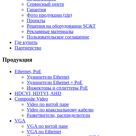
Сервисный центр
Гарантия
Фото продукции (zip)
Проекты
Решения на оборудовании SC&T
Рекламные материалы
Пользовательское соглашение
Где купить
Партнерство
Продукция
Ethernet, PoE
Удлинители Ethernet
Удлинители Ethernet + PoE
Инжекторы и сплиттеры PoE
HDCVI, HDTVI, AHD
Composite Video
Video по витой паре
Video по коаксиальному кабелю
Разветвители, распределители
VGA
VGA по витой паре
VGA по Ethernet