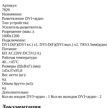
Артикул
:
7829
Назначение
:
Разветвление DVI+аудио
Тип устройства
:
Усилитель-разветвитель
Разрешение (макс.)
:
1600х1200
Подключение
:
DVI-D(F)(DVI вх.) х1, DVI-D(F)(DVI вых.) х2, TRS3.5мм(аудио 
Питание
:
БП AC220V/DC5V(1A)
Рабочая температура
:
­40...+45°С
Размеры (ШхВхГ) (мм)
:
145х37х95,8
Вес нетто (кг)
:
нд
Объем брутто (м3)
:
нд
Дополнительно
:
Кол-во входов DVI+аудио - 1 Кол-во выходов DVI+аудио - 2
Документация