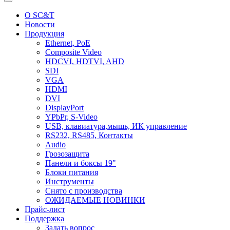
О SC&T
Новости
Продукция
Ethernet, PoE
Composite Video
HDCVI, HDTVI, AHD
SDI
VGA
HDMI
DVI
DisplayPort
YPbPr, S-Video
USB, клавиатура,мышь, ИК управление
RS232, RS485, Контакты
Audio
Грозозащита
Панели и боксы 19"
Блоки питания
Инструменты
Снято с производства
ОЖИДАЕМЫЕ НОВИНКИ
Прайс-лист
Поддержка
Задать вопрос