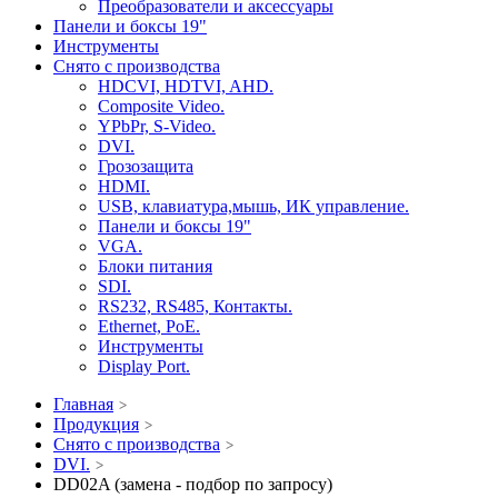
Преобразователи и аксессуары
Панели и боксы 19"
Инструменты
Снято с производства
HDCVI, HDTVI, AHD.
Composite Video.
YPbPr, S-Video.
DVI.
Грозозащита
HDMI.
USB, клавиатура,мышь, ИК управление.
Панели и боксы 19"
VGA.
Блоки питания
SDI.
RS232, RS485, Контакты.
Ethernet, PoE.
Инструменты
Display Port.
Главная
Продукция
Снято с производства
DVI.
DD02A (замена - подбор по запросу)