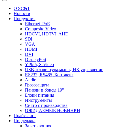
О SC&T
Новости
Продукция
Ethernet, PoE
Composite Video
HDCVI, HDTVI, AHD
SDI
VGA
HDMI
DVI
DisplayPort
YPbPr, S-Video
USB, клавиатура,мышь, ИК управление
RS232, RS485, Контакты
Audio
Грозозащита
Панели и боксы 19"
Блоки питания
Инструменты
Снято с производства
ОЖИДАЕМЫЕ НОВИНКИ
Прайс-лист
Поддержка
Задать вопрос