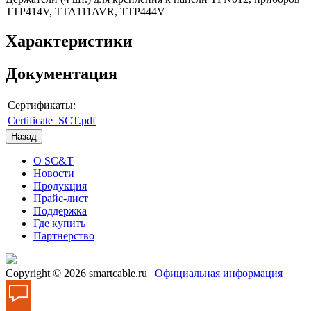
TTP414V, TTA111AVR, TTP444V
Характеристики
Документация
Сертификаты:
Certificate_SCT.pdf
О SC&T
Новости
Продукция
Прайс-лист
Поддержка
Где купить
Партнерство
Copyright © 2026 smartcable.ru |
Официальная информация