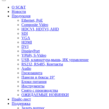
О SC&T
Новости
Продукция
Ethernet, PoE
Composite Video
HDCVI, HDTVI, AHD
SDI
VGA
HDMI
DVI
DisplayPort
YPbPr, S-Video
USB, клавиатура,мышь, ИК управление
RS232, RS485, Контакты
Audio
Грозозащита
Панели и боксы 19"
Блоки питания
Инструменты
Снято с производства
ОЖИДАЕМЫЕ НОВИНКИ
Прайс-лист
Поддержка
Задать вопрос