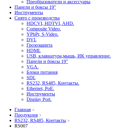
Преобразователи и аксессуары
Панели и боксы 19"
Инструменты
Снято с производства
HDCVI, HDTVI, AHD.
Composite Video.
YPbPr, S-Video.
DVI.
Грозозащита
HDMI.
USB, клавиатура,мышь, ИК управление.
Панели и боксы 19"
VGA.
Блоки питания
SDI.
RS232, RS485, Контакты.
Ethernet, PoE.
Инструменты
Display Port.
Главная
Продукция
RS232, RS485, Контакты
RS007