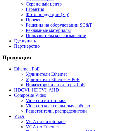
Сервисный центр
Гарантия
Фото продукции (zip)
Проекты
Решения на оборудовании SC&T
Рекламные материалы
Пользовательское соглашение
Где купить
Партнерство
Продукция
Ethernet, PoE
Удлинители Ethernet
Удлинители Ethernet + PoE
Инжекторы и сплиттеры PoE
HDCVI, HDTVI, AHD
Composite Video
Video по витой паре
Video по коаксиальному кабелю
Разветвители, распределители
VGA
VGA по витой паре
VGA по Ethernet