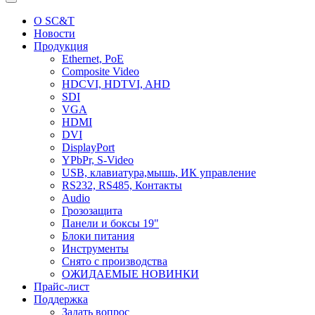
О SC&T
Новости
Продукция
Ethernet, PoE
Composite Video
HDCVI, HDTVI, AHD
SDI
VGA
HDMI
DVI
DisplayPort
YPbPr, S-Video
USB, клавиатура,мышь, ИК управление
RS232, RS485, Контакты
Audio
Грозозащита
Панели и боксы 19"
Блоки питания
Инструменты
Снято с производства
ОЖИДАЕМЫЕ НОВИНКИ
Прайс-лист
Поддержка
Задать вопрос