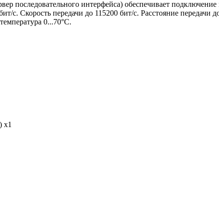
рвер последовательного интерфейса) обеспечивает подключение 
ит/с. Скорость передачи до 115200 бит/с. Расстояние передачи д
емпература 0...70°С.
) x1