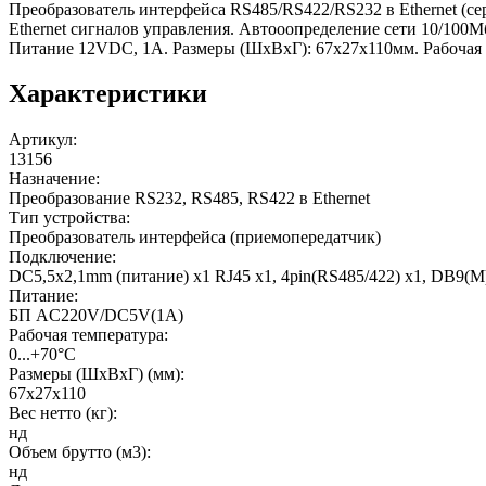
Преобразователь интерфейса RS485/RS422/RS232 в Ethernet (cе
Ethernet сигналов управления. Автооопределение сети 10/100Мб
Питание 12VDC, 1A. Размеры (ШxВxГ): 67x27x110мм. Рабочая т
Характеристики
Артикул
:
13156
Назначение
:
Преобразование RS232, RS485, RS422 в Ethernet
Тип устройства
:
Преобразователь интерфейса (приемопередатчик)
Подключение
:
DC5,5x2,1mm (питание) x1 RJ45 x1, 4pin(RS485/422) x1, DB9(M
Питание
:
БП AC220V/DC5V(1A)
Рабочая температура
:
0...+70°С
Размеры (ШхВхГ) (мм)
:
67х27х110
Вес нетто (кг)
:
нд
Объем брутто (м3)
:
нд