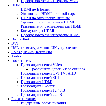
Преобразователи конвертеры VGA
HDMI
HDMI по Ethernet
Удлинители HDMI по витой паре
HDMI по оптическим линиям
Удлинители и приёмники HDMI
Разветвители, распределители HDMI
Коммутаторы HDMI
Преобразователи конвертеры HDMI
DisplayPort
DVI
USB, клавиатура,мышь, ИК управление
RS232, RS485, Контакты
Audio
Грозозащита
Грозозащита цепей Video
Грозозащита цепей Video сигнала
Грозозащита цепей CVI,TVI,AHD
Грозозащита цепей SDI
Грозозащита HDMI
Грозозащита IP-сетей
Грозозащита цепей 12-48 В
Грозозащита цепей 220 В
Блоки питания
Внутренние блоки питания