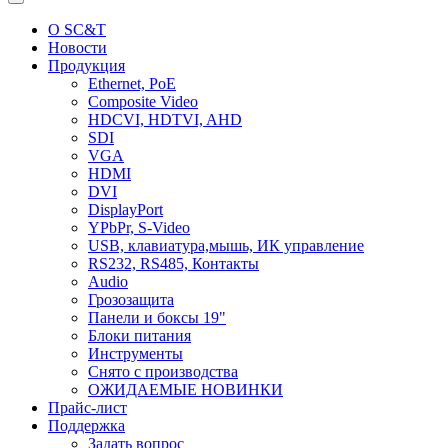
О SC&T
Новости
Продукция
Ethernet, PoE
Composite Video
HDCVI, HDTVI, AHD
SDI
VGA
HDMI
DVI
DisplayPort
YPbPr, S-Video
USB, клавиатура,мышь, ИК управление
RS232, RS485, Контакты
Audio
Грозозащита
Панели и боксы 19"
Блоки питания
Инструменты
Снято с производства
ОЖИДАЕМЫЕ НОВИНКИ
Прайс-лист
Поддержка
Задать вопрос