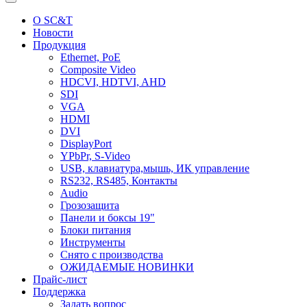
О SC&T
Новости
Продукция
Ethernet, PoE
Composite Video
HDCVI, HDTVI, AHD
SDI
VGA
HDMI
DVI
DisplayPort
YPbPr, S-Video
USB, клавиатура,мышь, ИК управление
RS232, RS485, Контакты
Audio
Грозозащита
Панели и боксы 19"
Блоки питания
Инструменты
Снято с производства
ОЖИДАЕМЫЕ НОВИНКИ
Прайс-лист
Поддержка
Задать вопрос