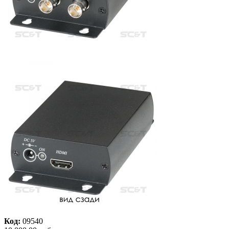
Код:
09540