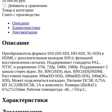
10 000.00 руб.
Добавить к сравнению
Товар в категории
Снято c производства
Описание
Характеристики
Документация
Описание
Преобразователь формата SDI (SD-SDI, HD-SDI, 3G-SDI) в
HDMI, с дополнительным выходом SDI (с функцией
восстановления сигнала). Поддерживает стандарты PAL,
NTSC и разрешение 576i, 720p, 1080i, 1080p. Поддерживает 2
канала стерео аудио. Вх. BNC(SDI), вых. BNC(SDI)/HDMI.
Расстояние передачи 300м(SD-SDI), 200м(HD-SDI), 100м(3G-
SDI). Может подключаться каскадно. Питание DC5В. 0,75А.
БП AC220В/DC5В, 1А в комплекте. Размеры (ШxВxГ):
67х27х110мм. Рабочая температура -40...+55гр.С.
Характеристики
Документация